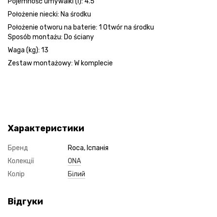
Pojemność umywalki (l):
4.5
Położenie niecki:
Na środku
Położenie otworu na baterie:
1 Otwór na środku
Sposób montażu:
Do ściany
Waga (kg):
13
Zestaw montażowy:
W komplecie
Характеристики
Бренд
Roca, Іспанія
Колекції
ONA
Колір
Білий
Відгуки