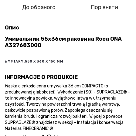
До обраного
Порівняти
Опис
Умивальник 55x36см раковина Roca ONA
A327683000
WYMIARY:
550 X 360 X 150 MM
INFORMACJE O PRODUKCIE
Wąska cienkościenna umywalka 36 cm COMPACTO (o
zredukowanej głębokości). Wykończenie (S0) - SUPRAGLAZE® -
to innowacyjna powłoka, wyjątkowo łatwa w utrzymaniu
czystości. Tworzy na powierzchni trwałą i gładką warstwę,
całkowicie pozbawioną porów. Zapobiega osadzaniu się
kamienia, brudu i ogranicza rozwój bakterii. Więcej o powłoce
SUPRAGLAZE® znajdziesz w sekcji - Instalacja i konserwacja.
Materiał:
FINECERAMIC ®