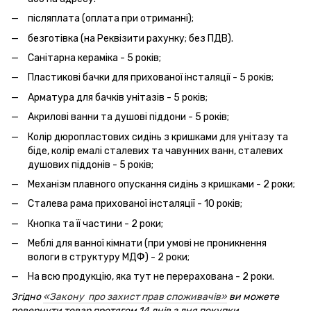
післяплата (оплата при отриманні);
безготівка (на Реквізити рахунку; без ПДВ).
Санітарна кераміка - 5 років;
Пластикові бачки для прихованої інсталяції - 5 років;
Арматура для бачків унітазів - 5 років;
Акрилові ванни та душові піддони - 5 років;
Колір дюропластових сидінь з кришками для унітазу та
біде, колір емалі сталевих та чавунних ванн, сталевих
душових піддонів - 5 років;
Механізм плавного опускання сидінь з кришками - 2 роки;
Сталева рама прихованої інсталяції - 10 років;
Кнопка та її частини - 2 роки;
Меблі для ванної кімнати (при умові не проникнення
вологи в структуру МДФ) - 2 роки;
На всю продукцію, яка тут не перерахована - 2 роки.
Згідно
«Закону про захист прав споживачів»
ви можете
повернути товар протягом 14 днів з дня покупки.