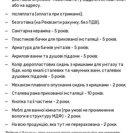
або на адресу.
післяплата (оплата при отриманні);
безготівка (на Реквізити рахунку; без ПДВ).
Санітарна кераміка - 5 років;
Пластикові бачки для прихованої інсталяції - 5 років;
Арматура для бачків унітазів - 5 років;
Акрилові ванни та душові піддони - 5 років;
Колір дюропластових сидінь з кришками для унітазу та
біде, колір емалі сталевих та чавунних ванн, сталевих
душових піддонів - 5 років;
Механізм плавного опускання сидінь з кришками - 2 роки;
Сталева рама прихованої інсталяції - 10 років;
Кнопка та її частини - 2 роки;
Меблі для ванної кімнати (при умові не проникнення
вологи в структуру МДФ) - 2 роки;
На всю продукцію, яка тут не перерахована - 2 роки.
Згідно
«Закону про захист прав споживачів»
ви можете