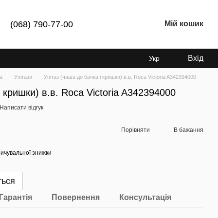
(068) 790-77-00
Мій кошик
Вхід
Укр
а
Унітази
Унітаз (чаша до бачка і кришки) в.в. Roca Victoria A342394000
і кришки) в.в. Roca Victoria A342394000
Написати відгук
Порівняти
В бажання
ичувальної знижки
ться
Гарантія
Повернення
Консультація