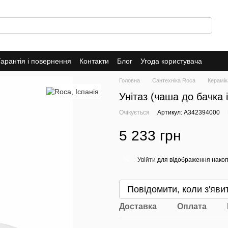
Гарантія і повернення
Контакти
Блог
Угода користувача
Головна
Сантехніка Roca
Керамік
Унітаз (чаша до бачка 
Очікується
Артикул: A342394000
5 233 грн
Увійти
для відображення накоп
%
Повідомити, коли з'яви
Доставка
Оплата