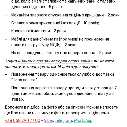
біде, колір емалі сталевих та чавунних ванн, сталевих
душових піддонів - 5 років;
Механізм плавного опускання сидінь з кришками - 2 роки;
Сталева рама прихованої інсталяції - 10 років;
Кнопка та її частини - 2 роки;
Меблі для ванної кімнати (при умові не проникнення
вологи в структуру МДФ) - 2 роки;
На всю продукцію, яка тут не перерахована - 2 роки.
Згідно
«Закону про захист прав споживачів»
ви можете
повернути товар протягом 14 днів з дня покупки.
Повернення товару здійснюється службою доставки
"Нова пошта".
Повернення вартості товару проводиться у строк до 7
днів тим же способом, яким було здійснено оплату за
товар.
Допомога в підборі за фото або за описом. Можна написати
що Вас цікавить, скинути фото, перевіримо, підберемо.
+38 068 790 77 00
-
Viber
,
Telegram
,
WhatsApp