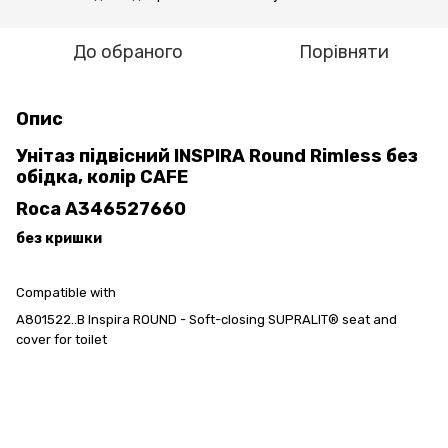
До обраного
Порівняти
Опис
Унітаз підвісний INSPIRA Round Rimless без
обідка, колір CAFE
Roca A346527660
без кришки
Compatible with
A801522..B Inspira ROUND - Soft-closing SUPRALIT® seat and
cover for toilet