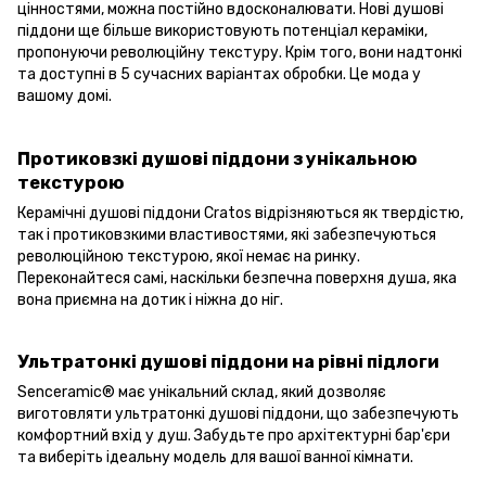
цінностями, можна постійно вдосконалювати. Нові душові
піддони ще більше використовують потенціал кераміки,
пропонуючи революційну текстуру. Крім того, вони надтонкі
та доступні в 5 сучасних варіантах обробки. Це мода у
вашому домі.
Протиковзкі душові піддони з унікальною
текстурою
Керамічні душові піддони Cratos відрізняються як твердістю,
так і протиковзкими властивостями, які забезпечуються
революційною текстурою, якої немає на ринку.
Переконайтеся самі, наскільки безпечна поверхня душа, яка
вона приємна на дотик і ніжна до ніг.
Ультратонкі душові піддони на рівні підлоги
Senceramic® має унікальний склад, який дозволяє
виготовляти ультратонкі душові піддони, що забезпечують
комфортний вхід у душ. Забудьте про архітектурні бар'єри
та виберіть ідеальну модель для вашої ванної кімнати.