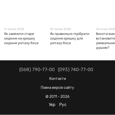
11 липня 2025
10 липня 2025
29 січня 202
Як замінити старе
Як правильно підібрати
Висота має
сидіння на кришку
сидіння кришку для
встановити
сидіння унітазу Roca
унітазу Roca
умивальник
душові?
(068) 790-77-00
(093) 740-77-00
Контакти
Повна версія сайту
© 2011 - 2026
Укр
Рус