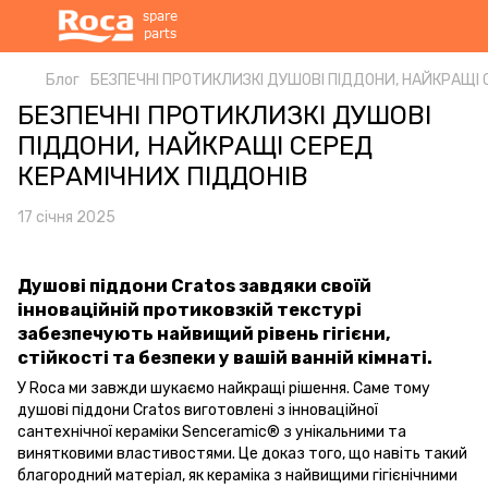
Блог
БЕЗПЕЧНІ ПРОТИКЛИЗКІ ДУШОВІ ПІДДОНИ, НАЙКРАЩІ 
БЕЗПЕЧНІ ПРОТИКЛИЗКІ ДУШОВІ
ПІДДОНИ, НАЙКРАЩІ СЕРЕД
КЕРАМІЧНИХ ПІДДОНІВ
17 січня 2025
Душові піддони Cratos завдяки своїй
інноваційній протиковзкій текстурі
забезпечують найвищий рівень гігієни,
стійкості та безпеки у вашій ванній кімнаті.
У Roca ми завжди шукаємо найкращі рішення. Саме тому
душові піддони Cratos виготовлені з інноваційної
сантехнічної кераміки Senceramic® з унікальними та
винятковими властивостями. Це доказ того, що навіть такий
благородний матеріал, як кераміка з найвищими гігієнічними