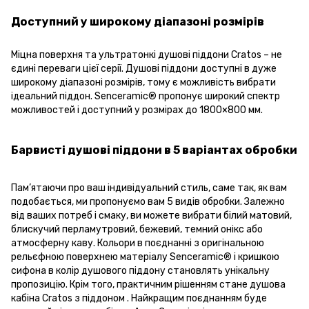
Доступний у широкому діапазоні розмірів
Міцна поверхня та ультратонкі душові піддони Cratos – не
єдині переваги цієї серії. Душові піддони доступні в дуже
широкому діапазоні розмірів, тому є можливість вибрати
ідеальний піддон. Senceramic® пропонує широкий спектр
можливостей і доступний у розмірах до 1800×800 мм.
Барвисті душові піддони в 5 варіантах обробки
Пам’ятаючи про ваш індивідуальний стиль, саме так, як вам
подобається, ми пропонуємо вам 5 видів обробки. Залежно
від ваших потреб і смаку, ви можете вибрати білий матовий,
блискучий перламутровий, бежевий, темний онікс або
атмосферну каву. Кольори в поєднанні з оригінальною
рельєфною поверхнею матеріалу Senceramic® і кришкою
сифона в колір душового піддону становлять унікальну
пропозицію. Крім того, практичним рішенням стане душова
кабіна Cratos з піддоном . Найкращим поєднанням буде