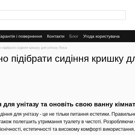
Гарантія і повернення
Контакти
Блог
Угода користувача
 підібрати сидіння кришку для унітазу Roca
о підібрати сидіння кришку д
 для унітазу та оновіть свою ванну кімна
діння для унітазу - це не тільки питання естетики. Правиль
також полегшить утримання туалету в чистоті. Розробляючи с
ієнічності, естетичності та високому комфорті використання