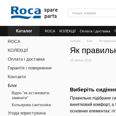
Перейти до основного контенту
Каталог
ROCA
КОЛЕКЦІЇ
Оплата і доставка
ROCA
Головна
Блог
Як правильно
Як правильн
КОЛЕКЦІЇ
Оплата і доставка
10 липня 2025
Гарантія і повернення
Контакти
Блог
Виберіть сидіння
Відео "як встановити,
замінити"
Правильно підібране си
винятковий комфорт, а 
Кольорова сантехніка
основних елементах: гіг
Угода користувача