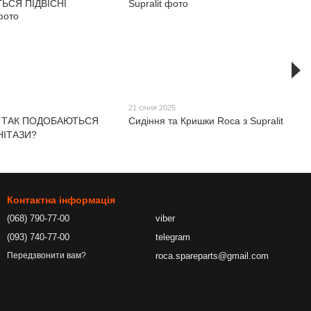
21 січня 2025
 ТАК ПОДОБАЮТЬСЯ
Сидіння та Кришки Roca з Supralit
НІТАЗИ?
Контактна інформація
(068) 790-77-00
viber
(093) 740-77-00
telegram
roca.spareparts@gmail.com
Передзвонити вам?