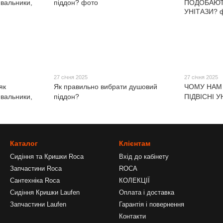
27 січня 2025
27 січня 2025
як
Як правильно вибрати душовий
ЧОМУ НАМ
ивальники,
піддон?
ПІДВІСНІ У
Каталог
Клієнтам
Сидіння та Кришки Roca
Вхід до кабінету
Запчастини Roca
ROCA
Сантехніка Roca
КОЛЕКЦІЇ
Сидіння Кришки Laufen
Оплата і доставка
Запчастини Laufen
Гарантія і повернення
Контакти