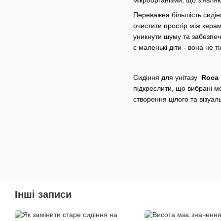
Переважна більшість сидін
очистити простір між кера
уникнути шуму та забезпе
є маленькі діти - вона не 
Сидіння для унітазу
Roca
підкреслити, що вибрані мо
створення цілого та візуа
Інші записи