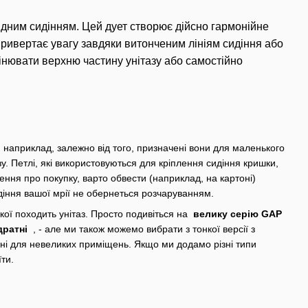
відним сидінням. Цей дует створює дійсно гармонійне
привертає увагу завдяки витонченим лініям сидіння або
інювати верхню частину унітазу або самостійно
 наприклад, залежно від того, призначені вони для маленького
у. Петлі, які використовуються для кріплення сидіння кришки,
ння про покупку, варто обвести (наприклад, на картоні)
діння вашої мрії не обернеться розчаруванням.
якої походить унітаз. Просто подивіться на
велику серію GAP
дратні
, - але ми також можемо вибрати з тонкої версії з
чені для невеликих приміщень. Якщо ми додамо різні типи
їти.