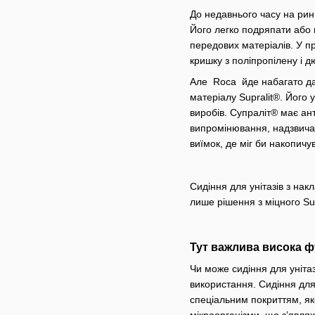
До недавнього часу на ринк
Його легко подряпати або н
передових матеріалів. У пр
кришку з поліпропілену і д
Але Roca йде набагато далі
матеріалу Supralit®. Його 
виробів. Супраліт® має ант
випромінювання, надзвича
виїмок, де міг би накопичув
Сидіння для унітазів з нак
лише рішення з міцного Sup
Тут важлива висока ф
Чи може сидіння для унітаз
використання. Сидіння для
спеціальним покриттям, яке
мікроорганізми, що з’явля