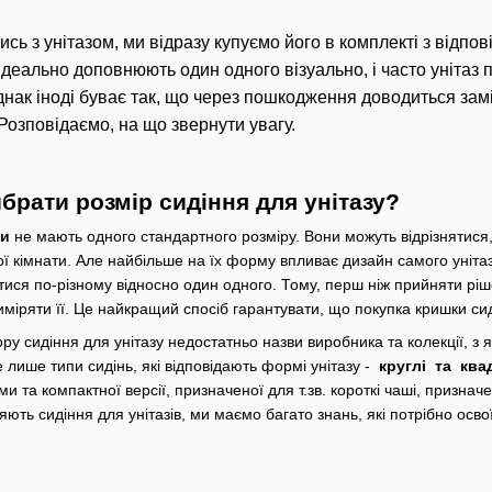
сь з унітазом, ми відразу купуємо його в комплекті з відпо
ідеально доповнюють один одного візуально, і часто унітаз 
днак іноді буває так, що через пошкодження доводиться зам
Розповідаємо, на що звернути увагу.
брати розмір сидіння для унітазу?
зи
не мають одного стандартного розміру. Вони можуть відрізнятися,
ої кімнати. Але найбільше на їх форму впливає дизайн самого унітаз
ися по-різному відносно один одного. Тому, перш ніж прийняти ріше
иміряти її. Це найкращий спосіб гарантувати, що покупка кришки си
ру сидіння для унітазу недостатньо назви виробника та колекції, з 
 лише типи сидінь, які відповідають формі унітазу -
круглі та ква
 та компактної версії, призначеної для т.зв. короткі чаші, призна
яють сидіння для унітазів, ми маємо багато знань, які потрібно осво