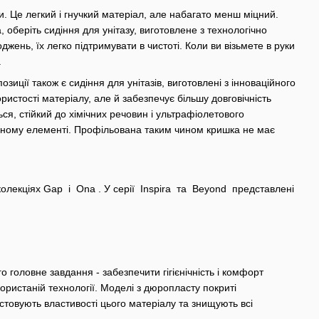
ки. Це легкий і гнучкий матеріал, але набагато менш міцний.
 оберіть сидіння для унітазу, виготовлене з технологічно
джень, їх легко підтримувати в чистоті. Коли ви візьмете в руки
.
зиції також є сидіння для унітазів, виготовлені з інноваційного
ористості матеріалу, але й забезпечує більшу довговічність
ься, стійкий до хімічних речовин і ультрафіолетового
дному елементі. Профільована таким чином кришка не має
у колекціях Gap і Ona . У серії Inspira та Beyond представлені
 головне завдання - забезпечити гігієнічність і комфорт
ористаній технології. Моделі з дюропласту покриті
истовують властивості цього матеріалу та знищують всі