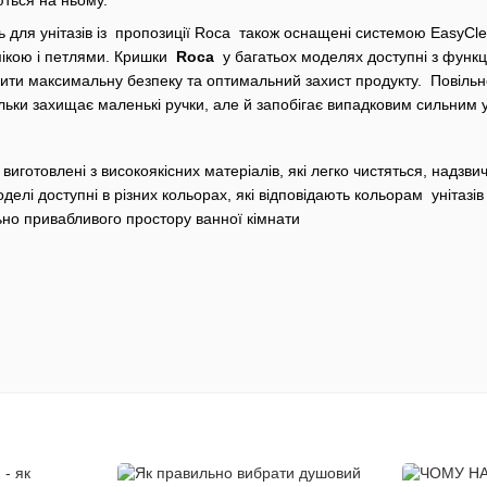
ь для унітазів із пропозиції Roca також оснащені системою EasyCle
мікою і петлями. Кришки
Roca
у багатьох моделях доступні з функц
чити максимальну безпеку та оптимальний захист продукту. Повіль
тільки захищає маленькі ручки, але й запобігає випадковим сильним 
виготовлені з високоякісних матеріалів, які легко чистяться, надзвич
делі доступні в різних кольорах, які відповідають кольорам унітазі
льно привабливого простору ванної кімнати