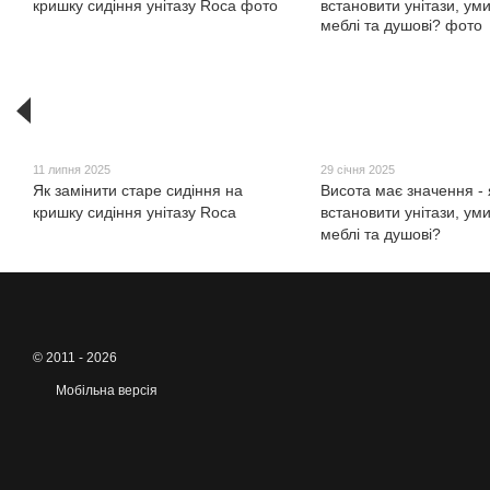
11 липня 2025
29 січня 2025
Як замінити старе сидіння на
Висота має значення - 
кришку сидіння унітазу Roca
встановити унітази, ум
меблі та душові?
© 2011 - 2026
Мобільна версія