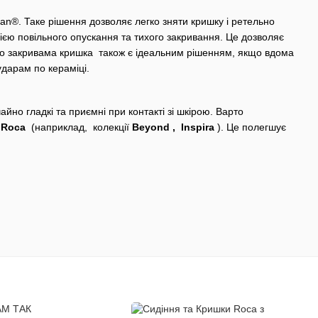
an®. Таке рішення дозволяє легко зняти кришку і ретельно
ією повільного опускання та тихого закривання. Це дозволяє
но закривама кришка також є ідеальним рішенням, якщо вдома
ударам по кераміці.
айно гладкі та приємні при контакті зі шкірою. Варто
в
Roca
(наприклад, колекції
Beyond , Inspira
). Це полегшує