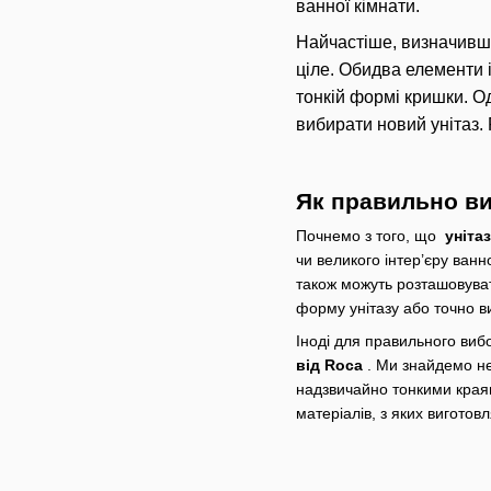
ванної кімнати.
Найчастіше, визначивши
ціле. Обидва елементи 
тонкій формі кришки. О
вибирати новий унітаз. 
Як правильно ви
Почнемо з того, що
уніта
чи великого інтер’єру ванн
також можуть розташовуват
форму унітазу або точно в
Іноді для правильного вибо
від ​​Roca
. Ми знайдемо не
надзвичайно тонкими краями
матеріалів, з яких виготовл