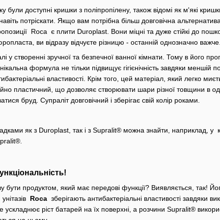
у були доступні кришки з поліпропілену, також відомі як м'які криш
авіть потріскати. Якщо вам потрібна більш довговічна альтернатива,
опозиції Roca є плити Duroplast. Вони міцні та дуже стійкі до пошко
юропласта, ви відразу відчуєте різницю - останній однозначно важче
 у створенні зручної та безпечної ванної кімнати. Тому в його пропо
унікальна формула не тільки підвищує гігієнічність завдяки меншій п
ибактеріальні властивості. Крім того, цей матеріал, який легко миєт
йно пластичний, що дозволяє створювати шари різної товщини в о
атися бруд. Супраліт довговічний і зберігає свій колір роками.
ладками як з Duroplast, так і з Supralit® можна знайти, наприклад, 
ralit®.
ункціональність!
у бути продуктом, який має передові функції? Виявляється, так! Його
 унітазів
Roca
зберігають антибактеріальні властивості завдяки вик
 ускладнює ріст батарей на їх поверхні, а розчини Supralit® викор
ються на ньому.