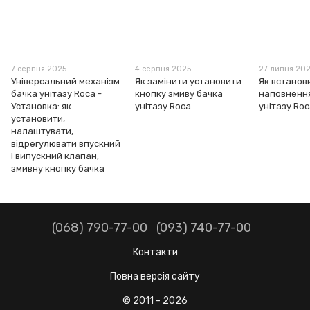
7 серпня 2025
4 серпня 2025
27 липня 20
Універсальний механізм
Як замінити установити
Як встанов
бачка унітазу Roca -
кнопку змиву бачка
наповненн
Установка: як
унітазу Roca
унітазу Ro
установити,
налаштувати,
відрегулювати впускний
і випускний клапан,
змивну кнопку бачка
(068) 790-77-00
(093) 740-77-00
Контакти
Повна версія сайту
© 2011 - 2026