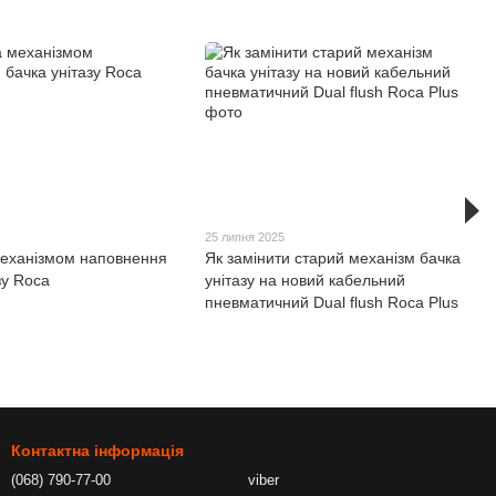
25 липня 2025
механізмом наповнення
Як замінити старий механізм бачка
зу Roca
унітазу на новий кабельний
пневматичний Dual flush Roca Plus
Контактна інформація
(068) 790-77-00
viber