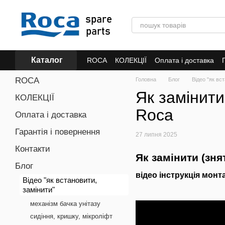
Перейти до основного контенту
Каталог
ROCA
КОЛЕКЦІЇ
Оплата і доставка
ROCA
Головна
Блог
Відео "як вс
Як замінити
КОЛЕКЦІЇ
Roca
Оплата і доставка
Гарантія і повернення
27 липня 2025
Контакти
Як замінити (зня
Блог
відео інструкція мон
Відео "як встановити,
замінити"
механізм бачка унітазу
сидіння, кришку, мікроліфт