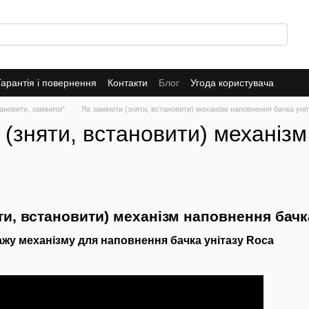
Гарантія і повернення
Контакти
Блог
Угода користувача
тановити, замінити"
Як замінити (зняти, встановити) механізм наповнення бачка уні
 (зняти, встановити) механізм
ти, встановити) механізм наповнення бачк
тажу механізму для наповнення бачка унітазу Roca