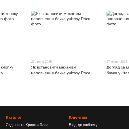
27 липня 2025
27 липня 2025
 кнопку
Як встановити механізм
Догляд за 
ca
наповнення бачка унітазу Roca
бачка уніта
Каталог
Клієнтам
Сидіння та Кришки Roca
Вхід до кабінету