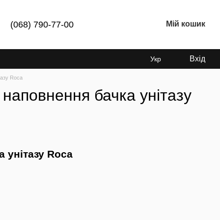
(068) 790-77-00
Мій кошик
Вхід
Укр
тазу Roca
 наповнення бачка унітазу
а унітазу Roca